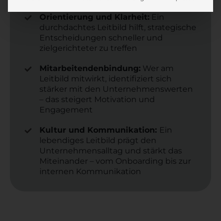
Orientierung und Klarheit:
Ein
durchdachtes Leitbild hilft, strategische
Entscheidungen schneller und
zielgerichteter zu treffen
Mitarbeitendenbindung:
Wer am
Leitbild mitwirkt, identifiziert sich
stärker mit den Unternehmenswerten
– das steigert Motivation und
Engagement
Kultur und Kommunikation:
Ein
lebendiges Leitbild prägt den
Unternehmensalltag und stärkt das
Miteinander – vom Onboarding bis zur
internen Kommunikation