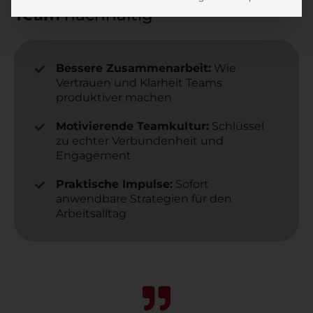
Team
nachhaltig
Bessere Zusammenarbeit:
Wie
Vertrauen und Klarheit Teams
produktiver machen
Motivierende Teamkultur:
Schlüssel
zu echter Verbundenheit und
Engagement
Praktische Impulse:
Sofort
anwendbare Strategien für den
Arbeitsalltag