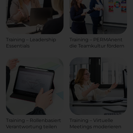
Training – Leadership
Training – PERMAnent
Essentials
die Teamkultur fördern
Training – Rollenbasiert
Training – Virtuelle
Verantwortung teilen
Meetings moderieren