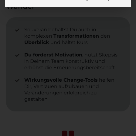
Wandel
Souverän behältst Du auch in
komplexen
Transformationen
den
Überblick
und hältst Kurs
Du förderst Motivation
, nutzt Skepsis
in Deinem Team konstruktiv und
erhöhst die Erneuerungsbereitschaft
Wirkungsvolle Change-Tools
helfen
Dir, Vertrauen aufzubauen und
Veränderungen erfolgreich zu
gestalten