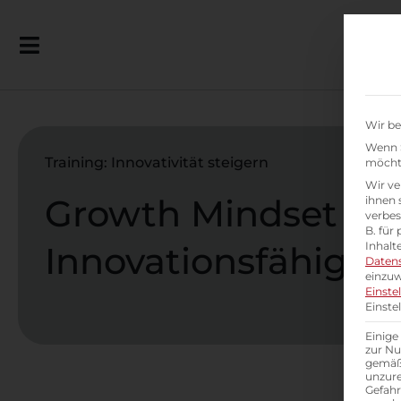
Wir be
Wenn S
Training: Innovativität steigern
möchte
Wir ve
Growth Mindset &
ihnen 
verbes
B. für
Innovationsfähigkei
Inhalt
Daten
einzuw
Einste
Einste
Einige
zur Nu
gemäß 
unzure
Gefah