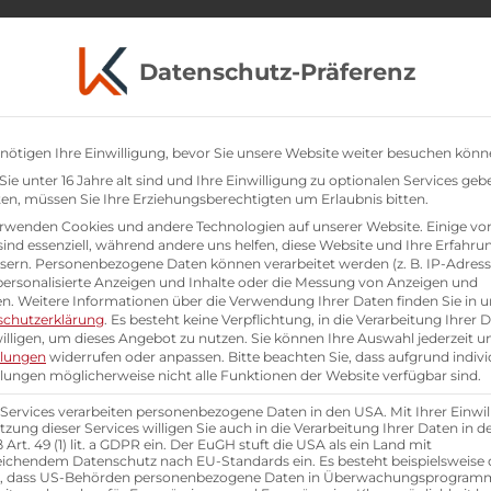
Datenschutz-Präferenz
nötigen Ihre Einwilligung, bevor Sie unsere Website weiter besuchen könn
ie unter 16 Jahre alt sind und Ihre Einwilligung zu optionalen Services geb
n, müssen Sie Ihre Erziehungsberechtigten um Erlaubnis bitten.
rwenden Cookies und andere Technologien auf unserer Website. Einige vo
sind essenziell, während andere uns helfen, diese Website und Ihre Erfahru
sern.
Personenbezogene Daten können verarbeitet werden (z. B. IP-Adresse
 personalisierte Anzeigen und Inhalte oder die Messung von Anzeigen und
t
en.
Weitere Informationen über die Verwendung Ihrer Daten finden Sie in u
schutzerklärung
.
Es besteht keine Verpflichtung, in die Verarbeitung Ihrer 
illigen, um dieses Angebot zu nutzen.
Sie können Ihre Auswahl jederzeit u
llungen
widerrufen oder anpassen.
Bitte beachten Sie, dass aufgrund indivi
llungen möglicherweise nicht alle Funktionen der Website verfügbar sind.
 Services verarbeiten personenbezogene Daten in den USA. Mit Ihrer Einwil
tzung dieser Services willigen Sie auch in die Verarbeitung Ihrer Daten in 
Art. 49 (1) lit. a GDPR ein. Der EuGH stuft die USA als ein Land mit
ichendem Datenschutz nach EU-Standards ein. Es besteht beispielsweise 
r, dass US-Behörden personenbezogene Daten in Überwachungsprogra