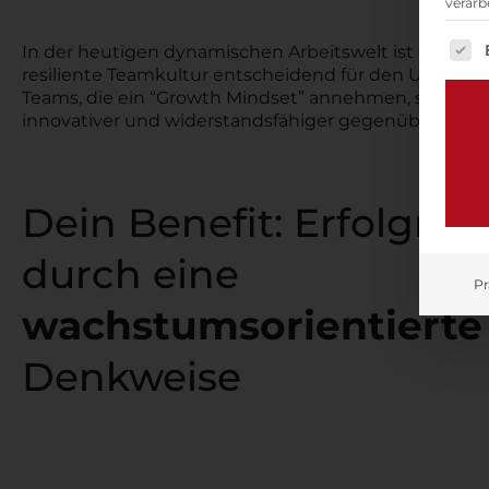
verarb
Es fo
In der heutigen dynamischen Arbeitswelt ist eine pos
resiliente Teamkultur entscheidend für den Unterne
Teams, die ein “Growth Mindset” annehmen, sind moti
innovativer und widerstandsfähiger gegenüber Hera
Dein Benefit: Erfolgrei
durch eine
Pr
wachstumsorientierte
Denkweise