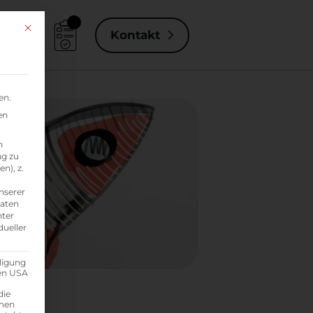
Mit diesem Button wird der Dialog geschlossen. Seine Funktionalität i
Kontakt
en.
en
n
ng zu
n), z.
nserer
Daten
nter
dueller
ligung
den USA
die
mmen