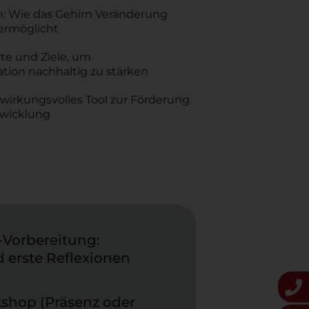
: Wie das Gehirn Veränderung
ermöglicht
e und Ziele, um
ion nachhaltig zu stärken
wirkungsvolles Tool zur Förderung
twicklung
-Vorbereitung:
 erste Reflexionen
kshop (Präsenz oder