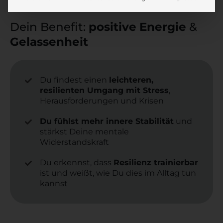
Herausforderungen!
Dein Benefit:
positive
Energie
&
Gelassenheit
Du findest einen
leichteren,
resilienten Umgang mit Stress
,
Herausforderungen und Krisen
Du fühlst mehr innere Stabilität
und
stärkst Deine mentale
Widerstandskraft
Du erkennst, dass
Resilienz trainierbar
ist und weißt, wie Du dies im Alltag tun
kannst