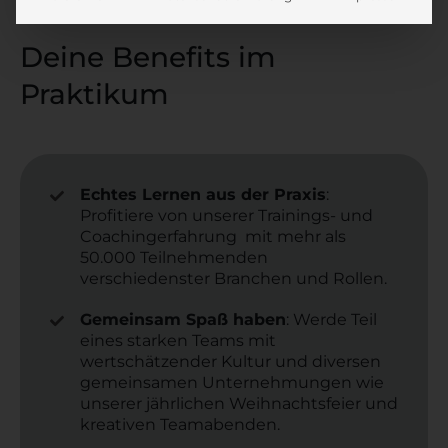
Beratung!
Deine Benefits im
Praktikum
Echtes Lernen aus der Praxis
:
Profitiere von unserer Trainings- und
Coachingerfahrung mit mehr als
50.000 Teilnehmenden
verschiedenster Branchen und Rollen.
Gemeinsam Spaß haben
: Werde Teil
eines starken Teams mit
wertschätzender Kultur und diversen
gemeinsamen Unternehmungen wie
unserer jährlichen Weihnachtsfeier und
kreativen Teamabenden.