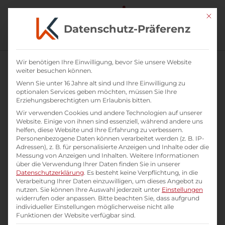
Mit di
Datenschutz-Präferenz
Wir benötigen Ihre Einwilligung, bevor Sie unsere Website
weiter besuchen können.
Psychologische Sicherheit als
Wenn Sie unter 16 Jahre alt sind und Ihre Einwilligung zu
Erfolgsfaktor
optionalen Services geben möchten, müssen Sie Ihre
Erziehungsberechtigten um Erlaubnis bitten.
Wir verwenden Cookies und andere Technologien auf unserer
Website. Einige von ihnen sind essenziell, während andere uns
helfen, diese Website und Ihre Erfahrung zu verbessern.
Personenbezogene Daten können verarbeitet werden (z. B. IP-
Psychologische Sicherheit ist die
Adressen), z. B. für personalisierte Anzeigen und Inhalte oder die
Grundlage für High-Performance-
Messung von Anzeigen und Inhalten.
Weitere Informationen
Teams.
über die Verwendung Ihrer Daten finden Sie in unserer
Datenschutzerklärung
.
Es besteht keine Verpflichtung, in die
Verarbeitung Ihrer Daten einzuwilligen, um dieses Angebot zu
Vertrauen und Zusammenarbeit
nutzen.
Sie können Ihre Auswahl jederzeit unter
Einstellungen
fördern eine offene
widerrufen oder anpassen.
Bitte beachten Sie, dass aufgrund
Kommunikationskultur.
individueller Einstellungen möglicherweise nicht alle
Funktionen der Website verfügbar sind.