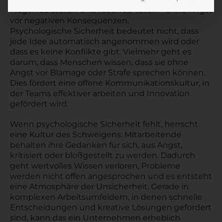
Fragen zu stellen und Ideen zu teilen – ohne Angst
vor negativen Konsequenzen.
Psychologische Sicherheit bedeutet nicht, dass
jede Idee automatisch angenommen wird oder
dass es keine Konflikte gibt. Vielmehr geht es
darum, dass Menschen wissen, dass sie ohne
Angst vor Blamage oder Strafe sprechen können.
Dies fördert eine offene Kommunikationskultur, in
der Teams effektiver arbeiten und Innovation
gefördert wird.
Wenn psychologische Sicherheit fehlt, herrscht
eine Kultur des Schweigens: Mitarbeitende
behalten ihre Gedanken für sich, aus Angst,
kritisiert oder bloßgestellt zu werden. Dadurch
geht wertvolles Wissen verloren, Probleme
werden nicht offen angesprochen und es entsteht
eine Atmosphäre der Unsicherheit. Gerade in
komplexen Arbeitsumfeldern, in denen schnelle
Entscheidungen und kreative Lösungen gefordert
sind, kann das ein Unternehmen erheblich