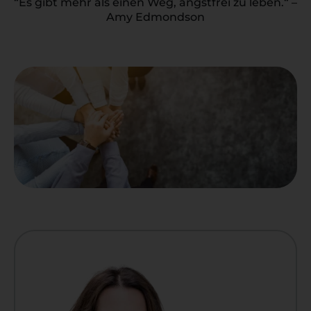
“Es gibt mehr als einen Weg, angstfrei zu leben.“ –
Amy Edmondson