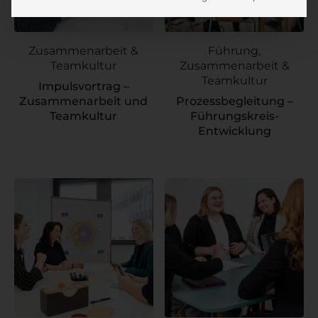
Zusammenarbeit &
Führung,
Teamkultur
Zusammenarbeit &
Teamkultur
Impulsvortrag –
Zusammenarbeit und
Prozessbegleitung –
Teamkultur
Führungskreis-
Entwicklung