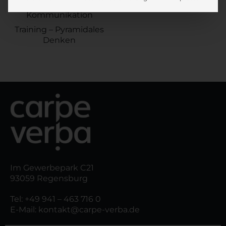
Pyramidale
Kommunikation
Training – Pyramidales
Denken
Im Gewerbepark C21
93059 Regensburg
Tel:
+49 941 – 463 716 0
E-Mail:
kontakt@carpe-verba.de